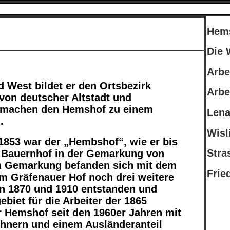
Hems
Die 
Arbe
 West bildet er den Ortsbezirk
Arbe
von deutscher Altstadt und
n machen den Hemshof zu einem
Lena
.
Wisl
853 war der „Hembshof“, wie er bis
Str
n Bauernhof in der Gemarkung von
en Gemarkung befanden sich mit dem
Frie
m Gräfenauer Hof noch drei weitere
hen 1870 und 1910 entstanden und
iet für die Arbeiter der 1865
r Hemshof seit den 1960er Jahren mit
ohnern und einem Ausländeranteil