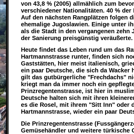
von 43,8 % (2005) allmählich zum bevo
verschiedener Nationalitäten. 40 % de
Auf den nächsten Rangplätzen folgen di
ehemalige Jugoslawien. Einige unter 
als die Stadt in den vergangenen zehn 
der Sanierung preisgünstig veräußerte.
Heute findet das Leben rund um das Rat
Hartmannstrasse runter, finden sich noc
Gaststätten, hier meist italienisch, gr
ein paar Deutsche, die sich da Wacker h
gilt das gutbürgerliche "Frechdachs" n
kriegt man da immer noch ein gepflegtes
Prinzregentenstrasse, ist hier in musl
Deutsche halten sich mit ihren kleinere
es die Rosel, mit ihrem "Sitt Inn" oder
Hartmannstrasse, wieder ein paar Deut
Die Prinzregentenstrasse (Fussgängerzo
Gemüsehändler und weitere türkische G