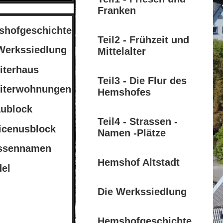
Franken
hofgeschichte
Teil2 - Frühzeit und
Werkssiedlung
Mittelalter
iterhaus
Teil3 - Die Flur des
iterwohnungen
Hemshofes
ublock
Teil4 - Strassen -
icenusblock
Namen -Plätze
assennamen
Hemshof Altstadt
del
Die Werkssiedlung
Hemshofgeschichte