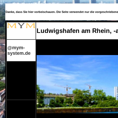
Danke, dass Sie hier vorbeischauen. Die Seite verwendet nur die vorgeschrieben
Ludwigshafen am Rhein, -a
@mym-
system.de
Su