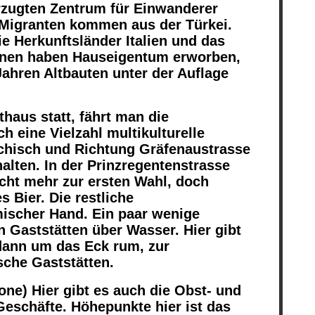
rzugten Zentrum für Einwanderer
r Migranten kommen aus der Türkei.
e Herkunftsländer Italien und das
ihnen haben Hauseigentum erworben,
Jahren Altbauten unter der Auflage
haus statt, fährt man die
h eine Vielzahl multikulturelle
iechisch und Richtung Gräfenaustrasse
alten. In der Prinzregentenstrasse
icht mehr zur ersten Wahl, doch
 Bier. Die restliche
imischer Hand. Ein paar wenige
n Gaststätten über Wasser. Hier gibt
 dann um das Eck rum, zur
sche Gaststätten.
ne) Hier gibt es auch die Obst- und
eschäfte. Höhepunkte hier ist das