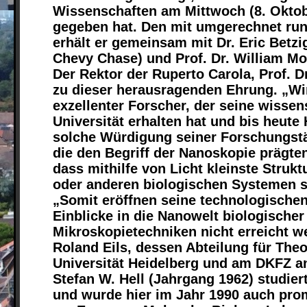
Wissenschaften am Mittwoch (8. Oktob
gegeben hat. Den mit umgerechnet run
erhält er gemeinsam mit Dr. Eric Betzi
Chevy Chase) und Prof. Dr. William Moe
Der Rektor der Ruperto Carola, Prof. Dr.
zu dieser herausragenden Ehrung. „Wir
exzellenter Forscher, der seine wisse
Universität erhalten hat und bis heute
solche Würdigung seiner Forschungstäti
die den Begriff der Nanoskopie prägte
dass mithilfe von Licht kleinste Struk
oder anderen biologischen Systemen 
„Somit eröffnen seine technologische
Einblicke in die Nanowelt biologische
Mikroskopietechniken nicht erreicht we
Roland Eils, dessen Abteilung für Theo
Universität Heidelberg und am DKFZ an
Stefan W. Hell (Jahrgang 1962) studier
und wurde hier im Jahr 1990 auch prom