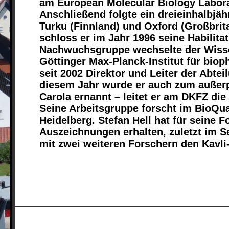
am European Molecular Biology Labora
Anschließend folgte ein dreieinhalbjäh
Turku (Finnland) und Oxford (Großbrita
schloss er im Jahr 1996 seine Habilitat
Nachwuchsgruppe wechselte der Wisse
Göttinger Max-Planck-Institut für bioph
seit 2002 Direktor und Leiter der Abte
diesem Jahr wurde er auch zum außer
Carola ernannt – leitet er am DKFZ di
Seine Arbeitsgruppe forscht im BioQua
Heidelberg. Stefan Hell hat für seine 
Auszeichnungen erhalten, zuletzt im 
mit zwei weiteren Forschern den Kavli