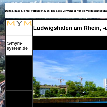
Danke, dass Sie hier vorbeischauen. Die Seite verwendet nur die vorgeschrieben
Ludwigshafen am Rhein, -a
@mym-
system.de
Su