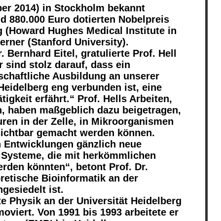
er 2014) in Stockholm bekannt
d 880.000 Euro dotierten Nobelpreis
g (Howard Hughes Medical Institute in
rner (Stanford University).
 Bernhard Eitel, gratulierte Prof. Hell
 sind stolz darauf, dass ein
nschaftliche Ausbildung an unserer
 Heidelberg eng verbunden ist, eine
gkeit erfährt.“ Prof. Hells Arbeiten,
n, haben maßgeblich dazu beigetragen,
turen in der Zelle, in Mikroorganismen
sichtbar gemacht werden können.
n Entwicklungen gänzlich neue
r Systeme, die mit herkömmlichen
rden könnten“, betont Prof. Dr.
retische Bioinformatik an der
gesiedelt ist.
te Physik an der Universität Heidelberg
oviert. Von 1991 bis 1993 arbeitete er