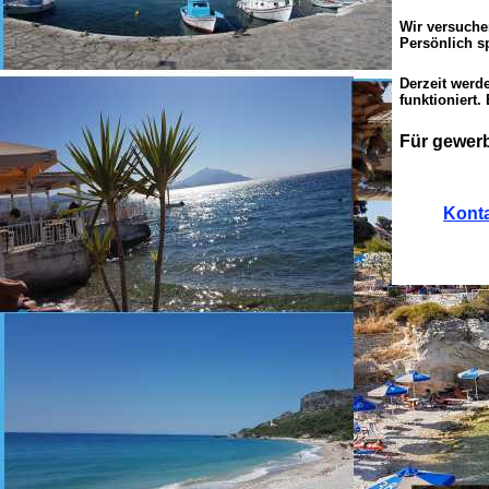
Wir versuche
Persönlich s
Derzeit werd
funktioniert
Für gewerb
Kont