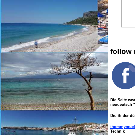
follow
Die Seite ww
neudeutsch "
Die Bilder dü
thommymuel
Technik